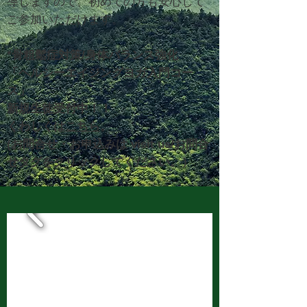
導しますので、初めての方も安心して
ご参加いただけます。
*骨粗鬆症対策/身体バランス強化
「ヘルシーエイジングヨガ入門
コー
ス」
新規生徒
受付中！！
​くわしくは
こちら
。
(お問合せ・お申込みは visit us/お問合
せタグをクリックしてください。）