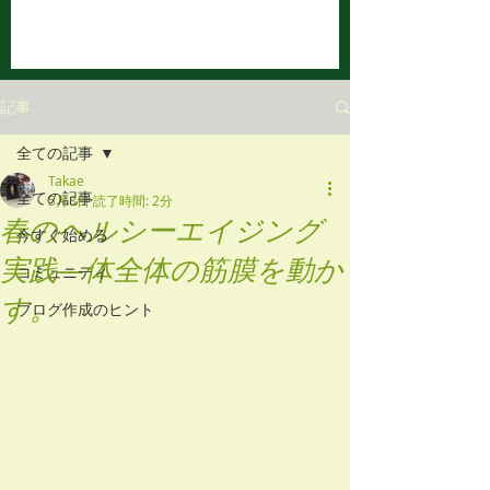
記事
全ての記事
Takae
全ての記事
5月8日
読了時間: 2分
春のヘルシーエイジング
今すぐ始める
実践―体全体の筋膜を動か
コミュニティ
す。
ブログ作成のヒント