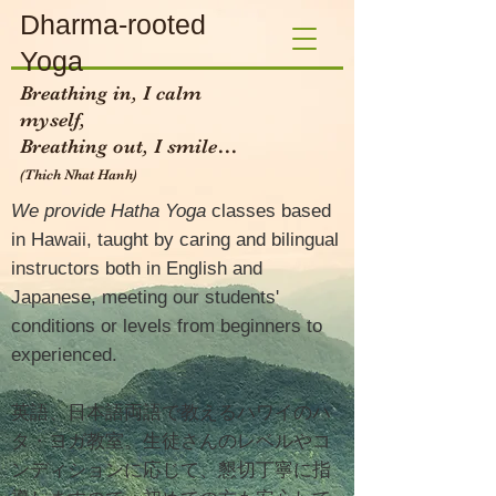
Dharma-rooted
Yoga
Breathing in, I calm
myself,
Breathing out, I smile…
(Thich Nhat Hanh)​
We provide Hatha Yoga
classes based
in Hawaii, taught by caring and bilingual
instructors both in English and
Japanese, meeting our students'
conditions or levels from beginners to
experienced.
英語、日本語両語で教えるハワイのハ
タ・ヨガ教室。生徒さんのレベルやコ
ンディションに応じて、懇切丁寧に指