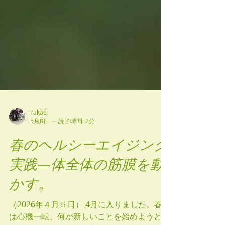
Takae
5月8日
読了時間: 2分
春のヘルシーエイジング
実践―体全体の筋膜を動
かす。