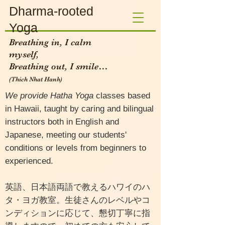
Dharma-rooted
Yoga
Breathing in, I calm
myself,
Breathing out, I smile…
(Thich Nhat Hanh)​
We provide Hatha Yoga
classes based
in Hawaii, taught by caring and bilingual
instructors both in English and
Japanese, meeting our students'
conditions or levels from beginners to
experienced.
英語、日本語両語で教えるハワイのハ
タ・ヨガ教室。生徒さんのレベルやコ
ンディションに応じて、懇切丁寧に指