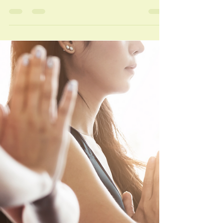
2024年10月14日
読了時間: 2分
酷暑の夏にアーユルヴェ
ーダを学ぶ
(2024年7月7日) 日本列島各地で摂氏40度を
超したというニュースが連日報道されていま
すが、日本の皆さん、こまめに水分補給をし
昼間の外出を控えるなど、くれぐれも熱中症
に注意して下さいねー。 ここハワイも、昨
年のマウイ島の大火災からもうすぐ1年たち
ますが被害の爪痕はまだま...