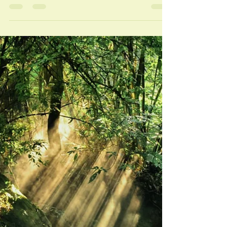
うこと
(2025年４月２０日） ザ・ニューヨークタイ
ムズのニュースレターが、1年がかりで取り
組んでいる “Believing”（信じること）の特
集の一部を紹介していました。 ​ 同記事によ
ると、長年続いてきたアメリカ人の教会離れ
に最近歯止めがかかり、米国成人の（特定の
宗教を持って...