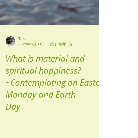
Takae
2025年6月30日
読了時間: 1分
What is material and
spiritual happiness?
~Contemplating on Easter
Monday and Earth
Day