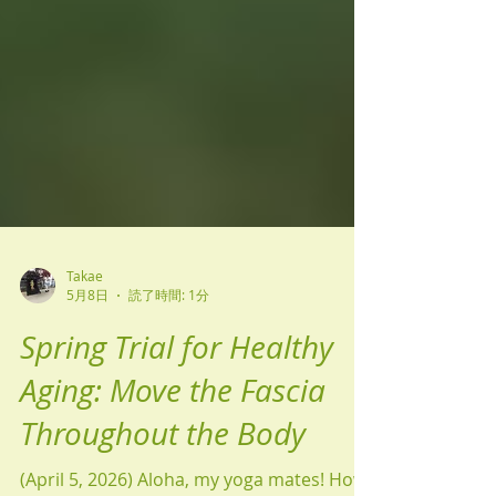
Takae
5月8日
読了時間: 1分
Spring Trial for Healthy
Aging: Move the Fascia
Throughout the Body