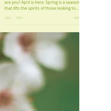
(April 5, 2026) Aloha, my yoga mates! How
are you? April is here. Spring is a season
that lifts the spirits of those looking to
start fresh and try something new.
Unfortunately, the weather forecast for
Hawaii, where we live, calls for rain
starting midweek again this week, but the
days are definitely getting longer. Let’s
stand tall, look ahead, and take on new
challenges. This week, our yoga classes
will focus on the spine. As we’ve
discussed, if you’re experiencing shoulde