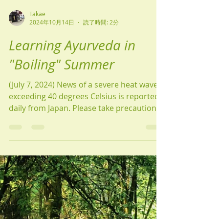
Takae
2024年10月14日
読了時間: 2分
Learning Ayurveda in
"Boiling" Summer
(July 7, 2024) News of a severe heat wave
exceeding 40 degrees Celsius is reported
daily from Japan. Please take precautions
against heat...