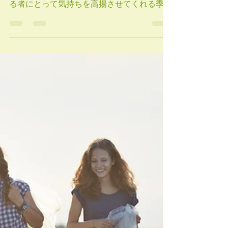
（2026年４月５日） 4月に入りました。春
は心機一転、何か新しいことを始めようとす
る者にとって気持ちを高揚させてくれる季
節。実際には私たちの住むハワイの気候は、
残念ながら今週もまた半ばから雨模様の予報
ですが、それでも日照時間は確実に伸びてい
ます。シャキッと背を伸ばし、前を向いて、
新しいことにチャレンジしましょう。 今月
の私たちのヨガクラスは、背骨に焦点をあて
ます。 肩の具合がおかしい、首の凝りが抜
けない、股関節、膝関節、足首の片方だけが
痛い…という場合、主な原因が背骨の歪みか
ら来ていることが多いということは、これま
でにもお話してきました。 従来の現代ヨガ
教室では、そんな時、本来あるべき姿勢に戻
すために、何はともあれ背骨周りの筋肉に働
きかけるアーサナ（ポーズ）に取り掛かるこ
とを教えてきました。 私たちのヨガクラス